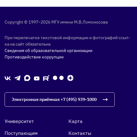
Copyright © 1997–2026 МГУ име­ни М.В.Ло­моно­сова
При пе­репе­чат­ке тек­сто­вой ин­форма­ции и фо­тог­ра­фий ссыл­
ка на сайт обя­затель­на
Сведения об образовательной организации
Противодействие коррупции
Электронная приёмная
+7 (495) 939-1000
Университет
Карта
Поступающим
Контакты