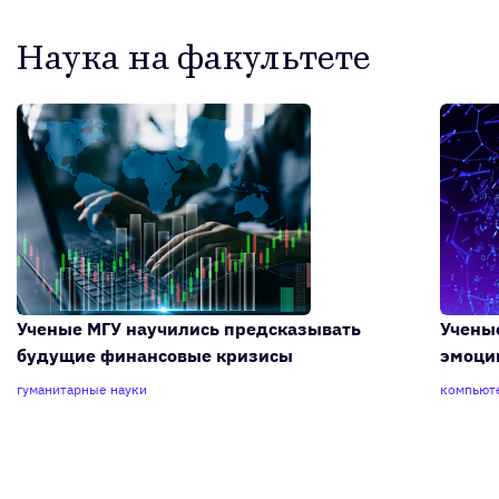
Наука на факультете
Ученые МГУ научились предсказывать
Учены
будущие финансовые кризисы
эмоци
гуманитарные науки
компьют