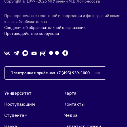
Copyright © 1997–2026 МГУ име­ни М.В.Ло­моно­сова
При пе­репе­чат­ке тек­сто­вой ин­форма­ции и фо­тог­ра­фий ссыл­
ка на сайт обя­затель­на
Сведения об образовательной организации
Противодействие коррупции
Электронная приёмная
+7 (495) 939-1000
Университет
Карта
Поступающим
Контакты
Студентам
Медиа
Наука
Связаться с нами