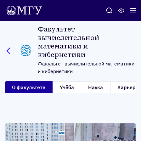
Факультет
вычислительной
математики и
кибернетики
Факультет вычислительной математики
и кибернетики
О фа­куль­те­те
Учё­ба
На­ука
Карь­ера