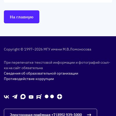
На главную
Copyright © 1997–2026 МГУ име­ни М.В.Ло­моно­сова
При пе­репе­чат­ке тек­сто­вой ин­форма­ции и фо­тог­ра­фий ссыл­
ка на сайт обя­затель­на
Сведения об образовательной организации
Противодействие коррупции
Электронная приёмная
+7 (495) 939-1000