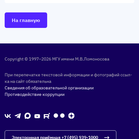
На главную
Copyright © 1997–2026 МГУ име­ни М.В.Ло­моно­сова
При пе­репе­чат­ке тек­сто­вой ин­форма­ции и фо­тог­ра­фий ссыл­
ка на сайт обя­затель­на
Сведения об образовательной организации
Противодействие коррупции
Электронная приёмная
+7 (495) 939-1000