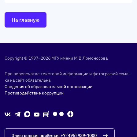
На главную
Copyright © 1997–2026 МГУ име­ни М.В.Ло­моно­сова
При пе­репе­чат­ке тек­сто­вой ин­форма­ции и фо­тог­ра­фий ссыл­
ка на сайт обя­затель­на
Сведения об образовательной организации
Противодействие коррупции
Электронная приёмная
+7 (495) 939-1000