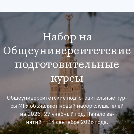
Набор на
Общеуниверситетские
подготовительные
курсы
Об­ще­уни­вер­си­тет­ские под­го­тови­тель­ные кур­
сы МГУ объ­яв­ля­ют но­вый на­бор слу­шате­лей
на 2026–27 учеб­ный год. На­чало за­
нятий — 14 сен­тября 2026 го­да.