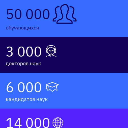
50 000
обу­ча­ющих­ся
3 000
док­то­ров на­ук
6 000
кан­ди­датов на­ук
14 000