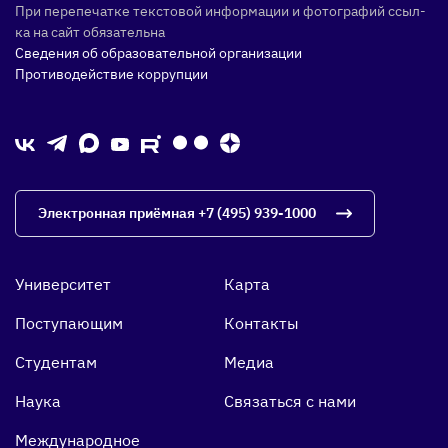
При пе­репе­чат­ке тек­сто­вой ин­форма­ции и фо­тог­ра­фий ссыл­
ка на сайт обя­затель­на
Сведения об образовательной организации
Противодействие коррупции
Электронная приёмная
+7 (495) 939-1000
Университет
Карта
Поступающим
Контакты
Студентам
Медиа
Наука
Связаться с нами
Международное