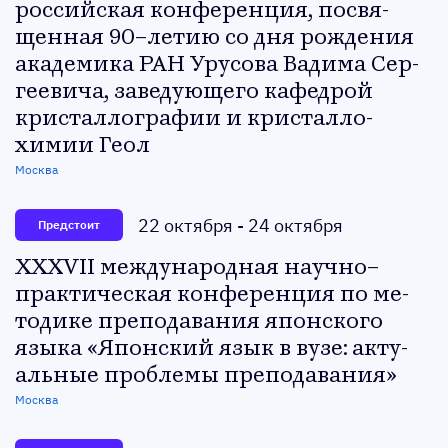
рос­сий­ская кон­фе­рен­ция, пос­вя­
щен­ная 90–ле­тию со дня рож­де­ния
ака­деми­ка РАН Уру­сова Ва­дима Сер­
ге­еви­ча, за­веду­юще­го ка­фед­рой
крис­таллог­ра­фии и крис­талло­
химии Ге­ол
Москва
22 октября
-
24 октября
Предстоит
XXXVII меж­ду­народ­ная на­уч­но–
прак­ти­чес­кая кон­фе­рен­ция по ме­
тоди­ке пре­пода­вания япон­ско­го
язы­ка «Япон­ский язык в ву­зе: ак­ту­
аль­ные проб­ле­мы пре­пода­вания»
Москва