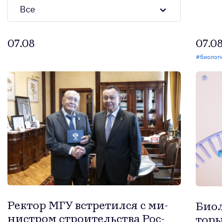
Все
07.08
07.0
#
биолог
Рек­тор МГУ встре­тил­ся с ми­
Би­о
нис­тром стро­итель­ства Рос­
торы