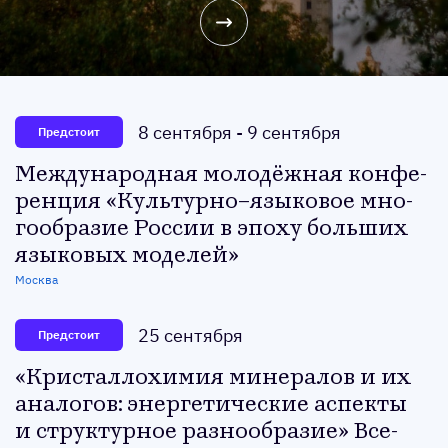
8 сентября
-
9 сентября
Предстоит
Меж­ду­народ­ная мо­лодёж­ная кон­фе­
рен­ция «Куль­тур­но–язы­ковое мно­
го­об­ра­зие Рос­сии в эпо­ху боль­ших
язы­ковых мо­делей»
Москва
25 сентября
Предстоит
«Крис­талло­химия ми­нера­лов и их
ана­логов: энер­ге­тичес­кие ас­пекты
и струк­турное раз­но­об­ра­зие» Все­