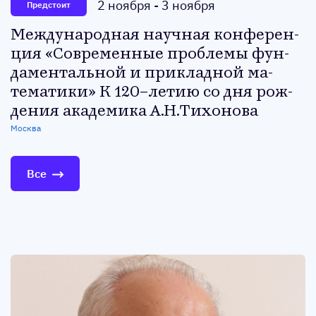
2 ноября
-
3 ноября
Предстоит
Меж­ду­народ­ная на­уч­ная кон­фе­рен­
ция «Сов­ре­мен­ные проб­ле­мы фун­
да­мен­таль­ной и прик­ладной ма­
тема­тики» К 120–ле­тию со дня рож­
де­ния ака­деми­ка А.Н.Ти­хоно­ва
Москва
Все