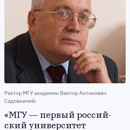
Ректор МГУ академик Виктор Антонович
Садовничий:
МГУ — пер­вый рос­сий­
ский уни­вер­си­тет