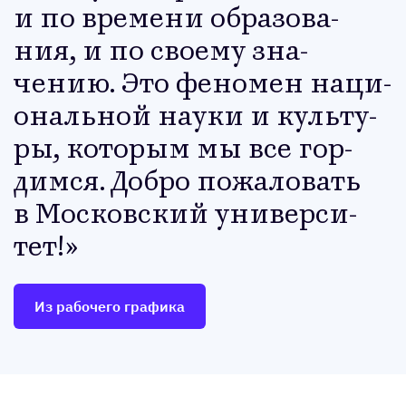
и по вре­мени об­ра­зова­
ния, и по сво­ему зна­
чению. Это фе­номен на­ци­
ональ­ной на­уки и куль­ту­
ры, ко­торым мы все гор­
димся. Доб­ро по­жало­вать
в Мос­ков­ский уни­вер­си­
тет!
Из рабочего графика