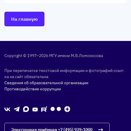
На главную
Copyright © 1997–2026 МГУ име­ни М.В.Ло­моно­сова
При пе­репе­чат­ке тек­сто­вой ин­форма­ции и фо­тог­ра­фий ссыл­
ка на сайт обя­затель­на
Сведения об образовательной организации
Противодействие коррупции
Электронная приёмная
+7 (495) 939-1000