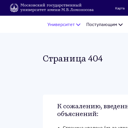
Карта
Университет
Поступающим
Стра­ница 404
К сожалению, введенн
объяснений
:
Страница удалена (из-за утр