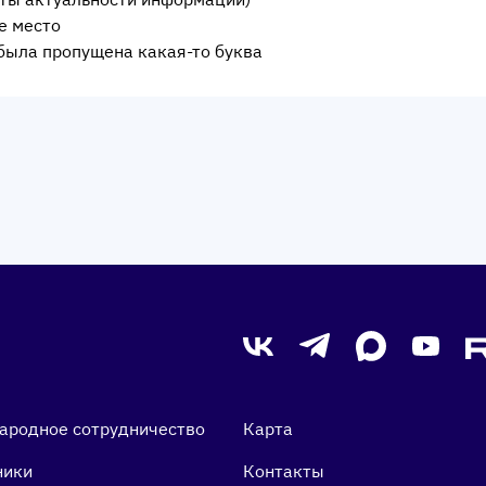
е место
была пропущена какая-то буква
ародное сотрудничество
Карта
ники
Контакты