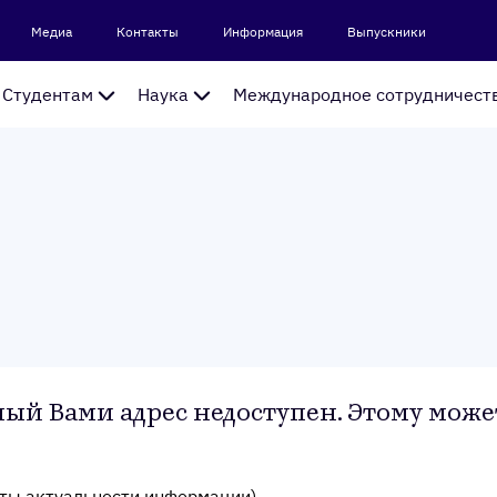
Медиа
Контакты
Информация
Выпускники
Студентам
Наука
Международное сотрудничест
ый Вами адрес недоступен. Этому може
аты актуальности информации)