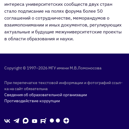
интереса университетских сообществ двух стран
стало подписание на полях форума более 50
соглашений о сотрудничестве, меморандумов о
взаимопонимании и иных документов, регулирующих
актуальные и будущие межуниверситетские проекты
в области образования и науки.
Copyright © 1997–2026 МГУ име­ни М.В.Ло­моно­сова
При пе­репе­чат­ке тек­сто­вой ин­форма­ции и фо­тог­ра­фий ссыл­
ка на сайт обя­затель­на
Сведения об образовательной организации
Противодействие коррупции