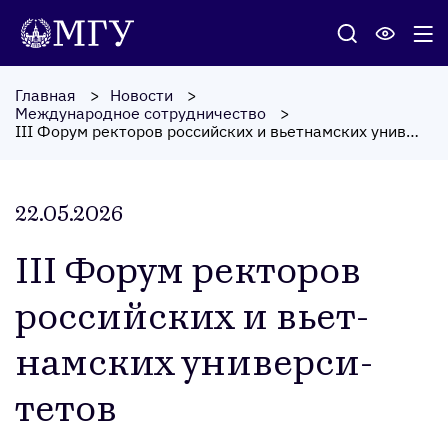
Главная
Новости
Международное сотрудничество
III Форум ректоров российских и вьетнамских университетов
22.05.2026
III Фо­рум рек­то­ров
рос­сий­ских и вь­ет­
нам­ских уни­вер­си­
тетов