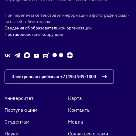
При пе­репе­чат­ке тек­сто­вой ин­форма­ции и фо­тог­ра­фий ссыл­
ка на сайт обя­затель­на
Сведения об образовательной организации
Противодействие коррупции
Электронная приёмная
+7 (495) 939-1000
Университет
Карта
Поступающим
Контакты
Студентам
Медиа
Наука
Связаться с нами