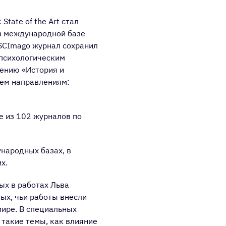
State of the Art стал
в международной базе
 SCImago журнал сохранил
 психологическим
лению «История и
рем направлениям:
е из 102 журналов по
народных базах, в
их.
ых в работах Льва
ных, чьи работы внесли
мире. В специальных
 такие темы, как влияние