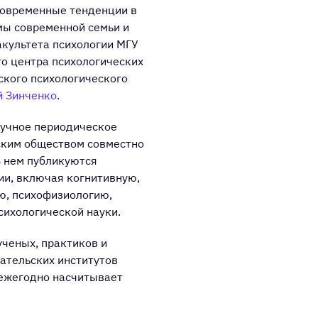
современные тенденции в
мы современной семьи и
акультета психологии МГУ
о центра психологических
ского психологического
 Зинченко
.
 научное периодическое
ским обществом совместно
В нем публикуются
ии, включая когнитивную,
ю, психофизиологию,
сихологической науки.
ченых, практиков и
ательских институтов
 ежегодно насчитывает