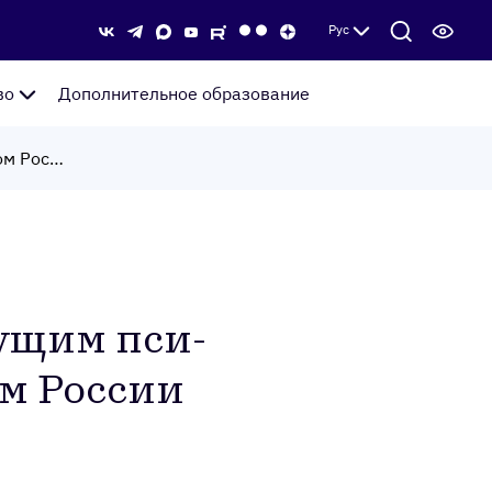
Рус
во
Дополнительное образование
Издание МГУ стало ведущим психологическим журналом России в Scopus
­дущим пси­
ом Рос­сии