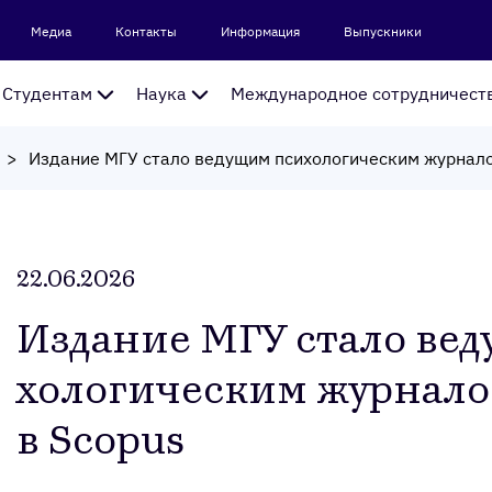
Медиа
Контакты
Информация
Выпускники
Студентам
Наука
Международное сотрудничест
22.06.2026
Из­да­ние МГУ ста­ло ве
холо­гичес­ким жур­на­л
в Scopus