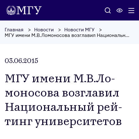
Главная
Новости
Новости МГУ
МГУ имени М.В.Ломоносова возглавил Национальный рейтинг университетов
03.06.2015
МГУ име­ни М.В.Ло­
моно­сова воз­гла­вил
На­ци­ональ­ный рей­
тинг уни­вер­си­тетов