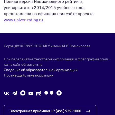
Полная версия Национального рейтинга
университетов 2014/2015 учебного года
представлена на официальном сайте проекта
www.univer-rating.ru
.
Copyright © 1997–2026 МГУ име­ни М.В.Ло­моно­сова
При пе­репе­чат­ке тек­сто­вой ин­форма­ции и фо­тог­ра­фий ссыл­
ка на сайт обя­затель­на
Сведения об образовательной организации
Противодействие коррупции
Электронная приёмная
+7 (495) 939-1000