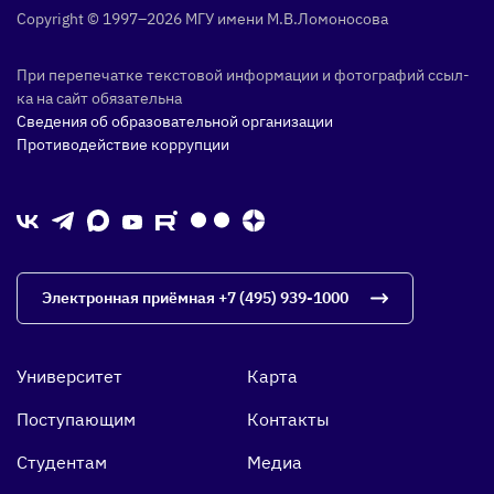
Copyright © 1997–2026 МГУ име­ни М.В.Ло­моно­сова
При пе­репе­чат­ке тек­сто­вой ин­форма­ции и фо­тог­ра­фий ссыл­
ка на сайт обя­затель­на
Сведения об образовательной организации
Противодействие коррупции
Электронная приёмная
+7 (495) 939-1000
Университет
Карта
Поступающим
Контакты
Студентам
Медиа