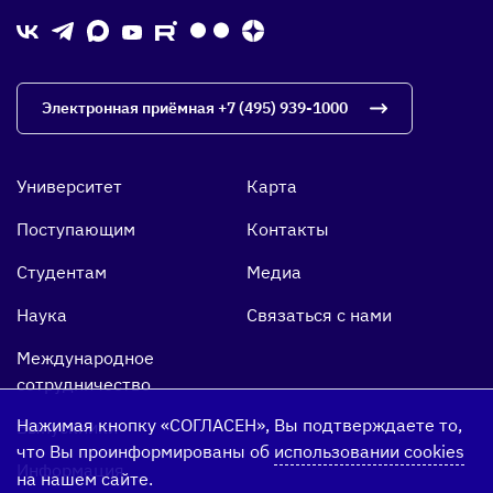
Электронная приёмная
+7 (495) 939-1000
Университет
Карта
Поступающим
Контакты
Студентам
Медиа
Наука
Связаться с нами
Международное
сотрудничество
Нажимая кнопку «СОГЛАСЕН», Вы подтверждаете то,
Выпускники
что Вы проинформированы об
использовании cookies
Информация
на нашем сайте.