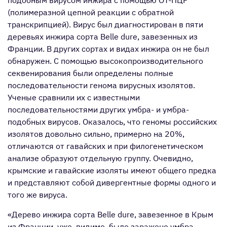
(полимеразной цепной реакции с обратной
транскрипцией). Вирус был диагностирован в пяти
деревьях инжира сорта Belle dure, завезенных из
Франции. В других сортах и видах инжира он не был
обнаружен. С помощью высокопроизводительного
секвенирования были определены полные
последовательности генома вирусных изолятов.
Ученые сравнили их с известными
последовательностями других умбра- и умбра-
подобных вирусов. Оказалось, что геномы российских
изолятов довольно сильно, примерно на 20%,
отличаются от гавайских и при филогенетическом
анализе образуют отдельную группу. Очевидно,
крымские и гавайские изоляты имеют общего предка
и представляют собой дивергентные формы одного и
того же вируса.
«Дерево инжира сорта Belle dure, завезенное в Крым
из Франции, уже, видимо, было заражено умбра-