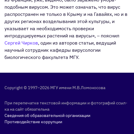
подобным вирусом. Это может означать, что вирус
распространен не только в Крыму и на Гавайях, но и в
других регионах возделывания этой культуры, и
указывает на необходимость проверки
интродуцируемых растений на вирусы», – пояснил
Сергей Чирков
, один из авторов статьи, ведущий
научный сотрудник кафедры вирусологии
биологического факультета МГУ.
Copyright © 1997–2026 МГУ име­ни М.В.Ло­моно­сова
При пе­репе­чат­ке тек­сто­вой ин­форма­ции и фо­тог­ра­фий ссыл­
ка на сайт обя­затель­на
Сведения об образовательной организации
Противодействие коррупции