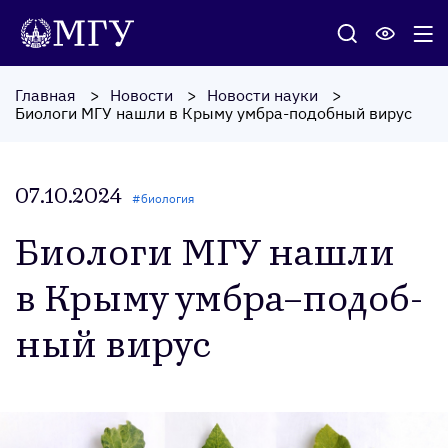
Главная
Новости
Новости науки
Биологи МГУ нашли в Крыму умбра-подобный вирус
07.10.2024
#
биология
Би­оло­ги МГУ наш­ли
в Кры­му ум­бра–по­доб­
ный ви­рус