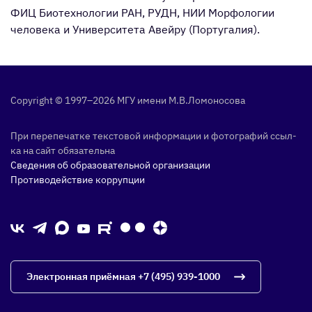
ФИЦ Биотехнологии РАН, РУДН, НИИ Морфологии
человека и Университета Авейру (Португалия).
Copyright © 1997–2026 МГУ име­ни М.В.Ло­моно­сова
При пе­репе­чат­ке тек­сто­вой ин­форма­ции и фо­тог­ра­фий ссыл­
ка на сайт обя­затель­на
Сведения об образовательной организации
Противодействие коррупции
Электронная приёмная
+7 (495) 939-1000