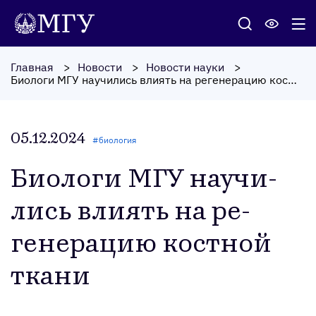
Главная
Новости
Новости науки
Биологи МГУ научились влиять на регенерацию костной ткани
05.12.2024
#
биология
Би­оло­ги МГУ на­учи­
лись вли­ять на ре­
гене­рацию кос­тной
тка­ни