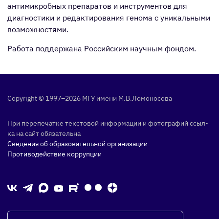
антимикробных препаратов и инструментов для
диагностики и редактирования генома с уникальными
возможностями.
Работа поддержана Российским научным фондом.
Copyright © 1997–2026 МГУ име­ни М.В.Ло­моно­сова
При пе­репе­чат­ке тек­сто­вой ин­форма­ции и фо­тог­ра­фий ссыл­
ка на сайт обя­затель­на
Сведения об образовательной организации
Противодействие коррупции