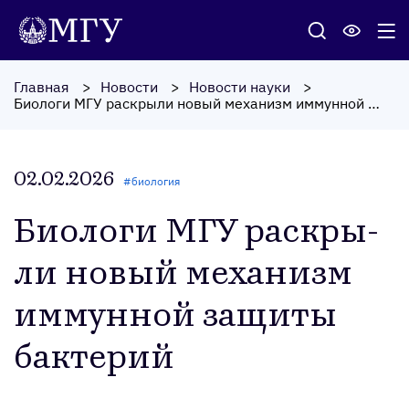
Главная
Новости
Новости науки
Биологи МГУ раскрыли новый механизм иммунной защиты бактерий
02.02.2026
#
биология
Би­оло­ги МГУ рас­кры­
ли но­вый ме­ханизм
им­мунной за­щиты
бак­те­рий