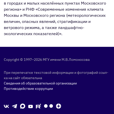
в городах и малых населённых пунктах Московского
региона» и РНФ «Современные изменения климата
Москвы и Московского региона (метеорологических
величин, опасных явлений, стратификации и
ветрового режима, а также ландшафтно-
экологических показателей)».
Copyright © 1997–2026 МГУ име­ни М.В.Ло­моно­сова
При пе­репе­чат­ке тек­сто­вой ин­форма­ции и фо­тог­ра­фий ссыл­
ка на сайт обя­затель­на
Сведения об образовательной организации
Противодействие коррупции