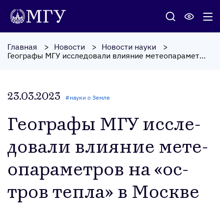
Главная
Новости
Новости науки
Географы МГУ исследовали влияние метеопараметров на «остров тепла» в Москве
23.03.2023
#
науки о Земле
Ге­ог­ра­фы МГУ ис­сле­
дова­ли вли­яние ме­те­
опа­рамет­ров на «ос­
тров теп­ла» в Мос­кве