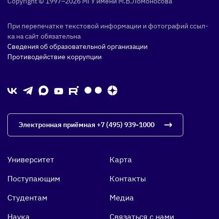
Copyright © 1997–2026 МГУ име­ни М.В.Ло­моно­сова
При пе­репе­чат­ке тек­сто­вой ин­форма­ции и фо­тог­ра­фий ссыл­
ка на сайт обя­затель­на
Сведения об образовательной организации
Противодействие коррупции
Электронная приёмная
+7 (495) 939-1000
Университет
Карта
Поступающим
Контакты
Студентам
Медиа
Наука
Связаться с нами