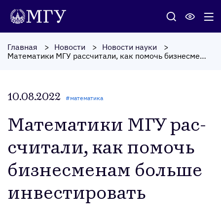
Главная
Новости
Новости науки
Математики МГУ рассчитали, как помочь бизнесменам больше инвестировать
10.08.2022
#
математика
Ма­тема­тики МГУ рас­
счи­тали, как по­мочь
биз­несме­нам боль­ше
ин­вести­ровать