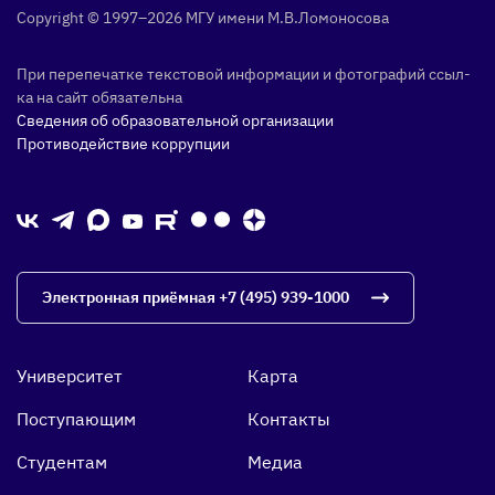
Copyright © 1997–2026 МГУ име­ни М.В.Ло­моно­сова
При пе­репе­чат­ке тек­сто­вой ин­форма­ции и фо­тог­ра­фий ссыл­
ка на сайт обя­затель­на
Сведения об образовательной организации
Противодействие коррупции
Электронная приёмная
+7 (495) 939-1000
Университет
Карта
Поступающим
Контакты
Студентам
Медиа