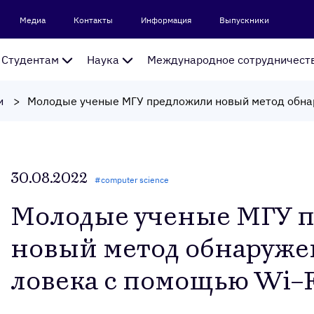
Медиа
Контакты
Информация
Выпускники
Студентам
Наука
Международное сотрудничест
и
30.08.2022
#
computer science
Мо­лодые уче­ные МГУ п
но­вый ме­тод об­на­руже
лове­ка с по­мощью Wi–F