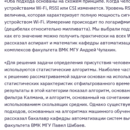
«Оба подхода основаны на схожем принципе. Когда чел
устройствами Wi-Fi, RSSI или CSI изменяется. Уровень R
величина, которая характеризует полную мощность сиг
устройством Wi-Fi. Измерение происходит по логарифм
(децибелах относительно милливатта). Мы выбрали подх
как его значение можно получить практически на всех W
рассказал аспирант и математик кафедры автоматизац
комплексов факультета ВМК МГУ Андрей Чупахин.
«Для решения задачи определения присутствия человек
используются статистические алгоритмы. Наиболее ча
к решению рассматриваемой задачи основан на исполь
статистических характеристик отфильтрованного време
результаты в этой категории показал алгоритм, основа
фильтра Калмана, и алгоритм, основанный на сочетании
использованием скользящих средних. Однако существуе
подходов, основанных на алгоритмах машинного обучени
рассказал бакалавр кафедры автоматизации систем в
факультета ВМК МГУ Павел Шибаев.