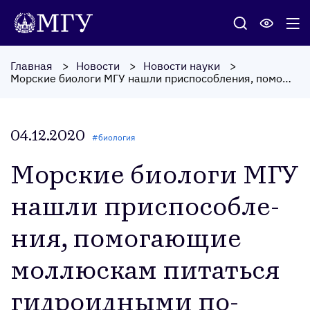
Главная
Новости
Новости науки
Морские биологи МГУ нашли приспособления, помогающие моллюскам питаться гидроидными полипами
04.12.2020
#
биология
Мор­ские би­оло­ги МГУ
наш­ли прис­по­соб­ле­
ния, по­мога­ющие
мол­люскам пи­тать­ся
гид­ро­ид­ны­ми по­