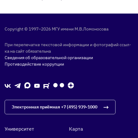
Copyright © 1997–2026 МГУ име­ни М.В.Ло­моно­сова
При пе­репе­чат­ке тек­сто­вой ин­форма­ции и фо­тог­ра­фий ссыл­
ка на сайт обя­затель­на
Сведения об образовательной организации
Противодействие коррупции
Электронная приёмная
+7 (495) 939-1000
Университет
Карта