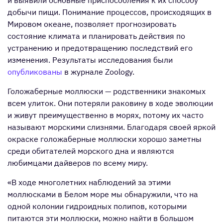
и выявили основные приспособления к их способу
добычи пищи. Понимание процессов, происходящих в
Мировом океане, позволяет прогнозировать
состояние климата и планировать действия по
устранению и предотвращению последствий его
изменения. Результаты исследования были
опубликованы
в журнале Zoology.
Голожаберные моллюски — родственники знакомых
всем улиток. Они потеряли раковину в ходе эволюции
и живут преимущественно в морях, потому их часто
называют морскими слизнями. Благодаря своей яркой
окраске голожаберные моллюски хорошо заметны
среди обитателей морского дна и являются
любимцами дайверов по всему миру.
«В ходе многолетних наблюдений за этими
моллюсками в Белом море мы обнаружили, что на
одной колонии гидроидных полипов, которыми
питаются эти моллюски, можно найти в большом