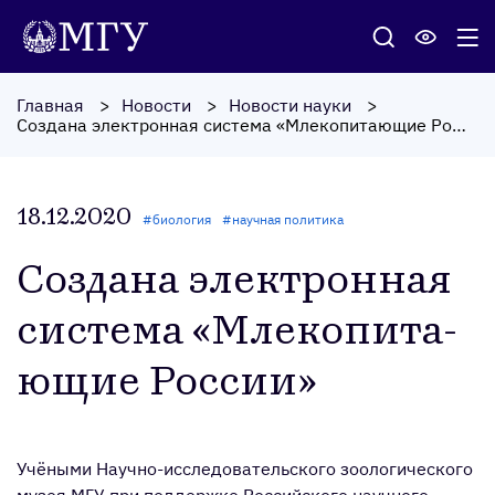
Главная
Новости
Новости науки
Создана электронная система «Млекопитающие России»
18.12.2020
#
биология
#
научная политика
Соз­да­на элек­трон­ная
сис­те­ма «Мле­копи­та­
ющие Рос­сии»
Учёными Научно-исследовательского зоологического