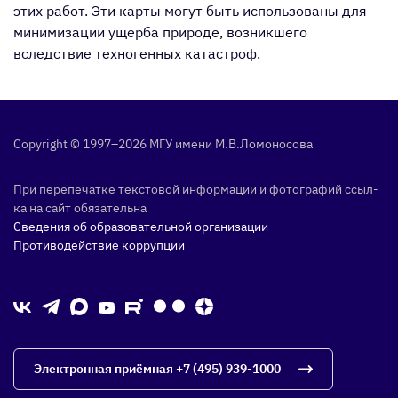
этих работ. Эти карты могут быть использованы для
минимизации ущерба природе, возникшего
вследствие техногенных катастроф.
Copyright © 1997–2026 МГУ име­ни М.В.Ло­моно­сова
При пе­репе­чат­ке тек­сто­вой ин­форма­ции и фо­тог­ра­фий ссыл­
ка на сайт обя­затель­на
Сведения об образовательной организации
Противодействие коррупции
Электронная приёмная
+7 (495) 939-1000