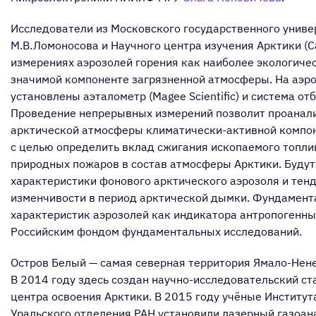
Исследователи из Московского государственного униве
М.В.Ломоносова и Научного центра изучения Арктики (С
измерениях аэрозолей горения как наиболее экологиче
значимой компоненте загрязненной атмосферы. На аэр
установлены аэталометр (Magee Scientific) и система от
Проведение непрерывных измерений позволит проанали
арктической атмосферы климатически-активной компо
с целью определить вклад сжигания ископаемого топлив
природных пожаров в состав атмосферы Арктики. Буду
характеристики фонового арктического аэрозоля и тен
изменчивости в период арктической дымки. Фундамент
характеристик аэрозолей как индикатора антропогенн
Российским фондом фундаментальных исследований.
Остров Белый — самая северная территория Ямало-Нене
В 2014 году здесь создан научно-исследовательский ст
центра освоения Арктики. В 2015 году учёные Институ
Уральского отделения РАН установили лазерный газоана