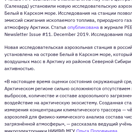
(Салехард) установили новую исследовательскую аэроз
Белый в Карском море. Исследования на станции позво
эмиссий сжигания ископаемого топлива, природного га
атмосферу Арктики. Статья
опубликована
в журнале PEEX
Newsletter Issue #11. December 2019. Исследования п
Новая исследовательская аэрозольная станция в росси
установлена на острове Белый в Карском море, который
воздушных масс в Арктику из районов Северной Сибири
активностью.
«В настоящее время оценки состояния окружающей сре
Арктическом регионе сильно осложняются отсутствием 
выбросов, количестве и составе аэрозольного загрязн
воздействие на арктическую экосистему. Созданная ст
измерения концентрации климатического трассера — чё
аэрозолей для физико-химического анализа состава чи
загрязнённой атмосферы», — рассказала ведущий учён
микроэлектроники НИИЯФ МГУ
Ольга Поповичева
.