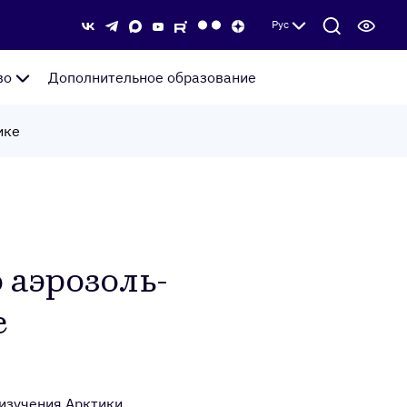
Рус
во
Дополнительное образование
ике
а­эро­золь­
е
 изучения Арктики