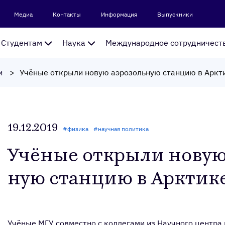
Медиа
Контакты
Информация
Выпускники
Студентам
Наука
Международное сотрудничест
и
Учёные открыли новую аэрозольную станцию в Аркт
19.12.2019
#
физика
#
научная политика
Учё­ные от­кры­ли но­вую 
ную стан­цию в Ар­кти­к
Учёные МГУ совместно с коллегами из Научного центра