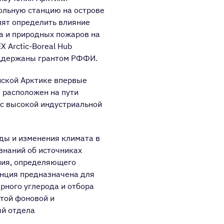
ольную станцию на острове
лят определить влияние
за и природных пожаров на
 Arctic-Boreal Hub
оддержаны грантом РФФИ.
йской Арктике впервые
 расположен на пути
 с высокой индустриальной
ды и изменения климата в
знаний об источниках
ения, определяющего
анция предназначена для
рного углерода и отбора
стой фоновой и
ый отдела