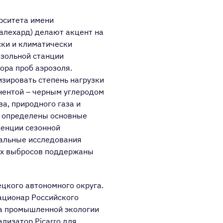
рситета имени
алехард) делают акцент на
ски и климатически
озольной станции
бора проб аэрозоля.
зировать степень нагрузки
нентой – черным углеродом
а, природного газа и
т определены основные
денции сезонной
альные исследования
ых выбросов поддержаны
цкого автономного округа.
ационар Российского
та промышленной экологии
лизатор Picarro для