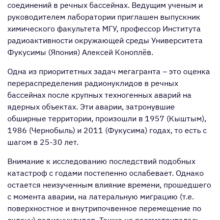
соединений в речных бассейнах. Ведущим ученым и
руководителем лаборатории приглашен выпускник
химического факультета МГУ, профессор Института
радиоактивности окружающей среды Университета
Фукусимы (Япония) Алексей Коноплёв.
Одна из приоритетных задач мегагранта – это оценка
перераспределения радионуклидов в речных
бассейнах после крупных техногенных аварий на
ядерных объектах. Эти аварии, затронувшие
обширные территории, произошли в 1957 (Кыштым),
1986 (Чернобыль) и 2011 (Фукусима) годах, то есть с
шагом в 25-30 лет.
Внимание к исследованию последствий подобных
катастроф с годами постепенно ослабевает. Однако
остается неизученным влияние времени, прошедшего
с момента аварии, на латеральную миграцию (т.е.
поверхностное и внутрипочвенное перемещение по
склону) радионуклидов. Также не рассматривалась