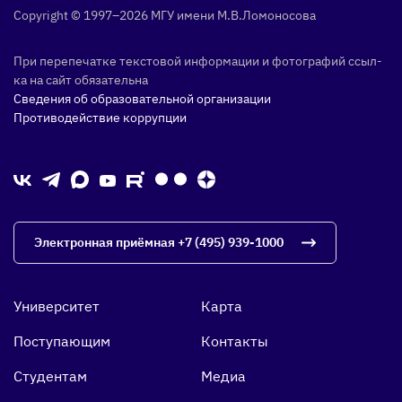
Copyright © 1997–2026 МГУ име­ни М.В.Ло­моно­сова
При пе­репе­чат­ке тек­сто­вой ин­форма­ции и фо­тог­ра­фий ссыл­
ка на сайт обя­затель­на
Сведения об образовательной организации
Противодействие коррупции
Электронная приёмная
+7 (495) 939-1000
Университет
Карта
Поступающим
Контакты
Студентам
Медиа