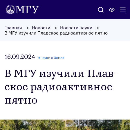
Главная
Новости
Новости науки
В МГУ изучили Плавское радиоактивное пятно
16.09.2024
#
науки о Земле
В МГУ изу­чили Плав­
ское ра­ди­оак­тивное
пят­но