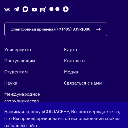
Электронная приёмная
+7 (495) 939-1000
Университет
Карта
Поступающим
Контакты
Студентам
Медиа
Наука
Связаться с нами
Международное
сотрудничество
Нажимая кнопку «СОГЛАСЕН», Вы подтверждаете то,
Выпускники
что Вы проинформированы об
использовании cookies
Информация
на нашем сайте.