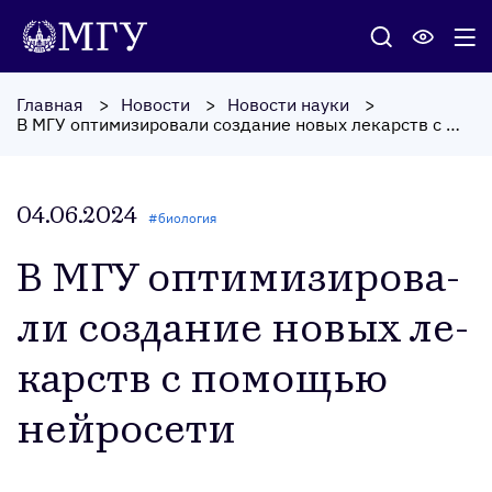
Главная
Новости
Новости науки
В МГУ оптимизировали создание новых лекарств с помощью нейросети
04.06.2024
#
биология
В МГУ оп­ти­мизи­рова­
ли соз­да­ние но­вых ле­
карств с по­мощью
ней­ро­сети