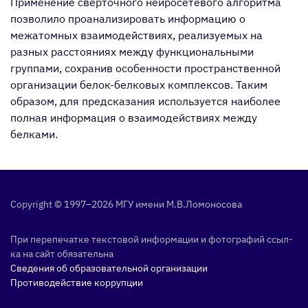
Применение сверточного нейросетевого алгоритма
позволило проанализировать информацию о
межатомных взаимодействиях, реализуемых на
разных расстояниях между функциональными
группами, сохранив особенности пространственной
организации белок-белковых комплексов. Таким
образом, для предсказания используется наиболее
полная информация о взаимодействиях между
белками.
Copyright © 1997–2026 МГУ име­ни М.В.Ло­моно­сова
При пе­репе­чат­ке тек­сто­вой ин­форма­ции и фо­тог­ра­фий ссыл­
ка на сайт обя­затель­на
Сведения об образовательной организации
Противодействие коррупции