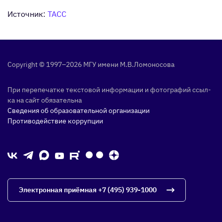
Источник:
ТАСС
Copyright © 1997–2026 МГУ име­ни М.В.Ло­моно­сова
При пе­репе­чат­ке тек­сто­вой ин­форма­ции и фо­тог­ра­фий ссыл­
ка на сайт обя­затель­на
Сведения об образовательной организации
Противодействие коррупции
Электронная приёмная
+7 (495) 939-1000