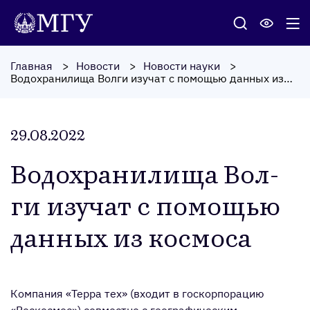
Главная
Новости
Новости науки
Водохранилища Волги изучат с помощью данных из космоса
29.08.2022
Во­дох­ра­нили­ща Вол­
ги изу­чат с по­мощью
дан­ных из кос­мо­са
Компания «Терра тех» (входит в госкорпорацию