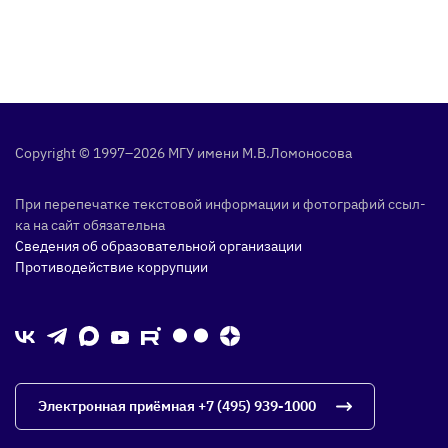
Copyright © 1997–2026 МГУ име­ни М.В.Ло­моно­сова
При пе­репе­чат­ке тек­сто­вой ин­форма­ции и фо­тог­ра­фий ссыл­
ка на сайт обя­затель­на
Сведения об образовательной организации
Противодействие коррупции
Электронная приёмная
+7 (495) 939-1000