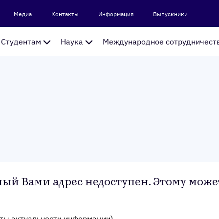
Медиа
Контакты
Информация
Выпускники
Студентам
Наука
Международное сотрудничест
ый Вами адрес недоступен. Этому може
аты актуальности информации)