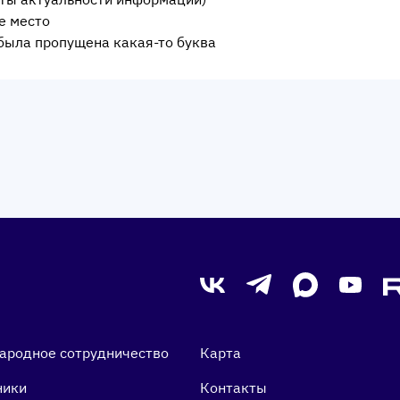
е место
была пропущена какая-то буква
ародное сотрудничество
Карта
ники
Контакты