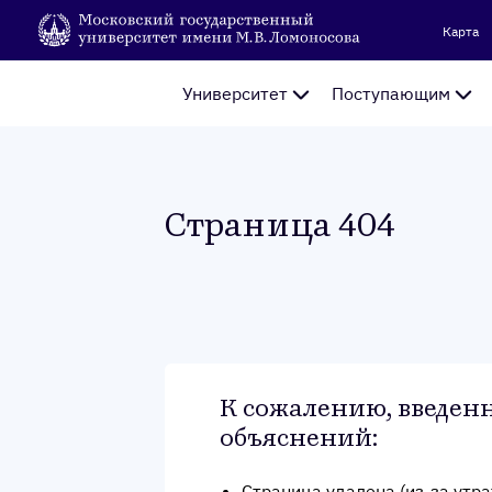
Карта
Университет
Поступающим
Стра­ница 404
К сожалению, введенн
объяснений
:
Страница удалена (из-за утр