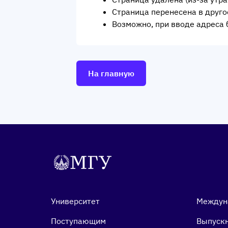
Страница перенесена в друго
Возможно, при вводе адреса 
На главную
Университет
Междун
Поступающим
Выпуск