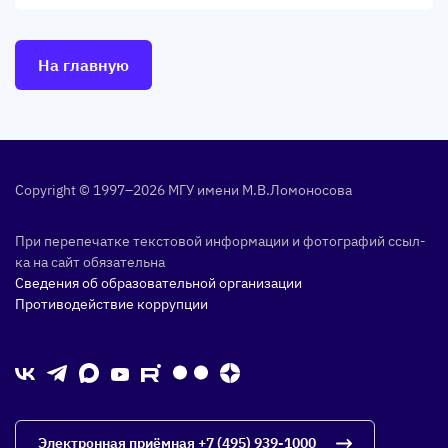
На главную
Copyright © 1997–2026 МГУ име­ни М.В.Ло­моно­сова
При пе­репе­чат­ке тек­сто­вой ин­форма­ции и фо­тог­ра­фий ссыл­
ка на сайт обя­затель­на
Сведения об образовательной организации
Противодействие коррупции
Электронная приёмная
+7 (495) 939-1000