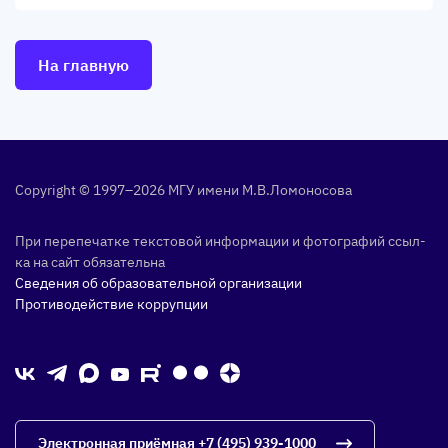
На главную
Copyright © 1997–2026 МГУ име­ни М.В.Ло­моно­сова
При пе­репе­чат­ке тек­сто­вой ин­форма­ции и фо­тог­ра­фий ссыл­
ка на сайт обя­затель­на
Сведения об образовательной организации
Противодействие коррупции
Электронная приёмная
+7 (495) 939-1000